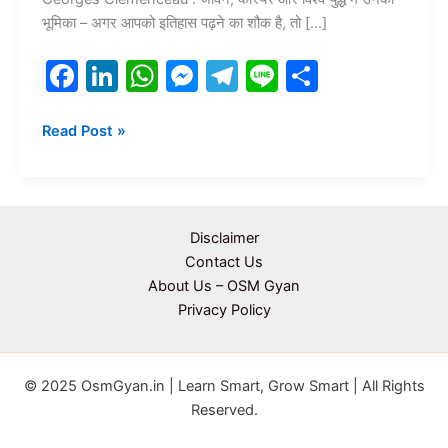
भूमिका – अगर आपको इतिहास पढ़ने का शौक है, तो […]
F
Li
W
M
T
Li
S
a
n
h
e
el
n
h
c
k
at
s
e
e
ar
Read Post »
e
e
s
s
gr
e
b
dI
A
e
a
o
n
p
n
m
Disclaimer
o
p
g
Contact Us
About Us – OSM Gyan
k
er
Privacy Policy
© 2025 OsmGyan.in | Learn Smart, Grow Smart | All Rights
Reserved.