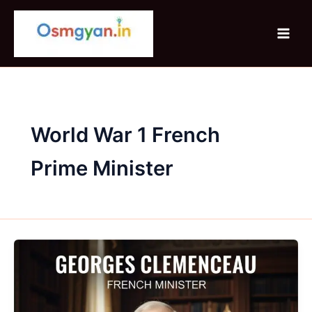
Skip
to
content
World War 1 French
Prime Minister
Georges
Clemenceau
:
जीवन,