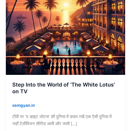
White
Lotus’
on
TV
Step Into the World of ‘The White Lotus’
on TV
osmgyan.in
टीवी पर ‘द व्हाइट लोटस’ की दुनिया में कदम रखें एक ऐसी दुनिया में
जहाँ टेलीविजन सीरीज़ आती और जाती […]