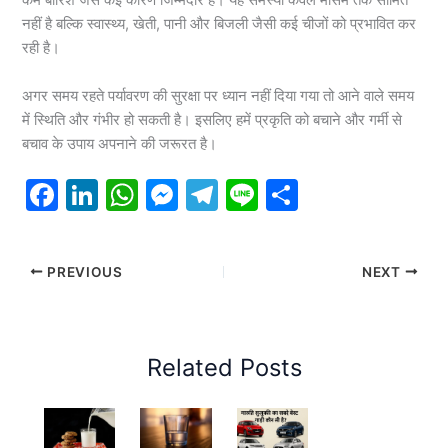
कम बारिश जैसे कई कारण जिम्मेदार हैं। यह समस्या केवल मौसम तक सीमित
नहीं है बल्कि स्वास्थ्य, खेती, पानी और बिजली जैसी कई चीजों को प्रभावित कर
रही है।
अगर समय रहते पर्यावरण की सुरक्षा पर ध्यान नहीं दिया गया तो आने वाले समय
में स्थिति और गंभीर हो सकती है। इसलिए हमें प्रकृति को बचाने और गर्मी से
बचाव के उपाय अपनाने की जरूरत है।
F
Li
W
M
T
Li
S
a
n
h
e
el
n
h
c
k
at
s
e
e
ar
PREVIOUS
NEXT
e
e
s
s
gr
e
b
dI
A
e
a
o
n
p
n
m
Related Posts
o
p
g
k
er