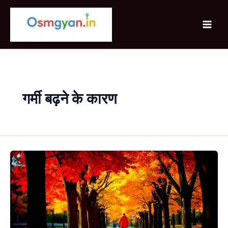
Skip
to
content
गर्मी बढ़ने के कारण
India
Mein
Itni
Garmi
Kyu
Pad