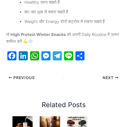
Healthy रहना चाहते हैं
बार-बार भूख से बचना चाहते हैं
Weight और Energy दोनों कंट्रोल में रखना चाहते हैं
तो
High Protein Winter Snacks
को अपनी Daily Routine में ज़रूर
शामिल करें
F
Li
W
M
T
Li
S
a
n
h
e
el
n
h
c
k
at
s
e
e
ar
PREVIOUS
NEXT
e
e
s
s
gr
e
b
dI
A
e
a
o
n
p
n
m
Related Posts
o
p
g
k
er