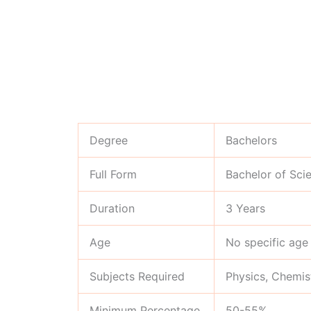
Degree
Bachelors
Full Form
Bachelor of Sci
Duration
3 Years
Age
No specific age 
Subjects Required
Physics, Chemis
Minimum Percentage
50-55%