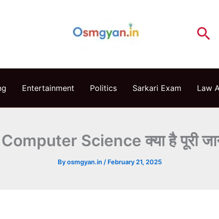
Se
ng
Entertainment
Politics
Sarkari Exam
Law 
Computer Science क्या है पूरी जा
By
osmgyan.in
/
February 21, 2025