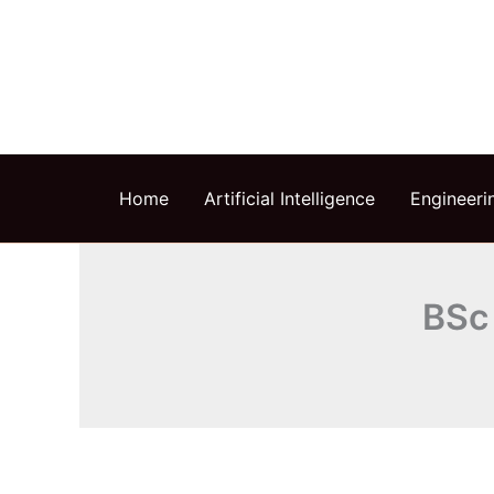
Skip
to
content
Home
Artificial Intelligence
Engineeri
BSc 