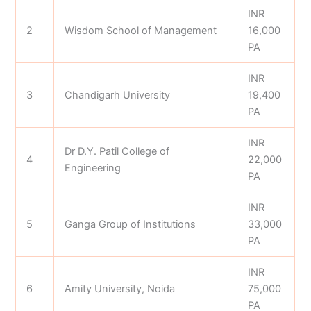
INR
2
Wisdom School of Management
16,000
PA
INR
3
Chandigarh University
19,400
PA
INR
Dr D.Y. Patil College of
4
22,000
Engineering
PA
INR
5
Ganga Group of Institutions
33,000
PA
INR
6
Amity University, Noida
75,000
PA