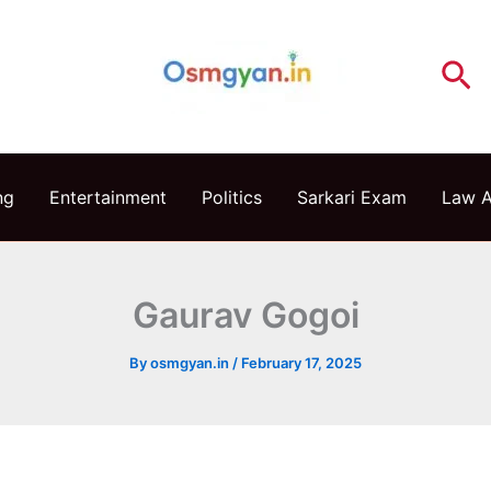
Se
ng
Entertainment
Politics
Sarkari Exam
Law 
Gaurav Gogoi
By
osmgyan.in
/
February 17, 2025