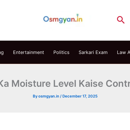
Se
ng
Entertainment
Politics
Sarkari Exam
Law 
a Moisture Level Kaise Contr
By
osmgyan.in
/
December 17, 2025