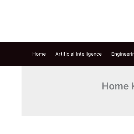
Skip
to
content
Home
Artificial Intelligence
Engineeri
Home K