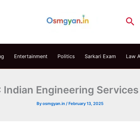
Se
ng
Entertainment
Politics
Sarkari Exam
Law 
Indian Engineering Service
By
osmgyan.in
/
February 13, 2025