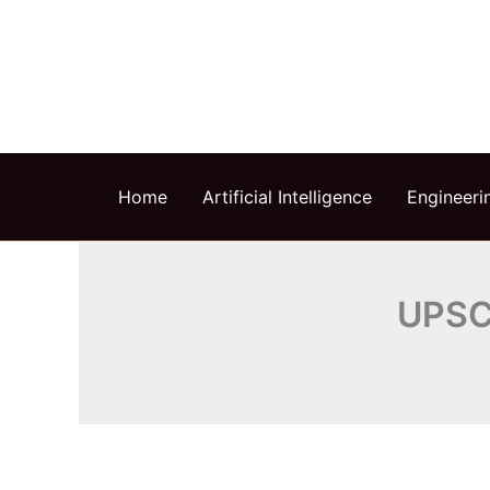
Skip
to
content
Home
Artificial Intelligence
Engineeri
UPSC 