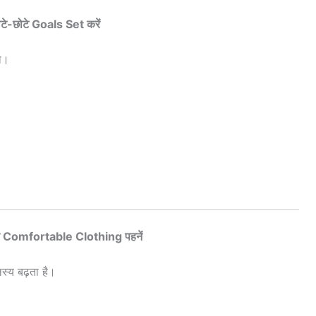
ोटे-छोटे Goals Set करें
ा।
Comfortable Clothing पहनें
य बढ़ता है।