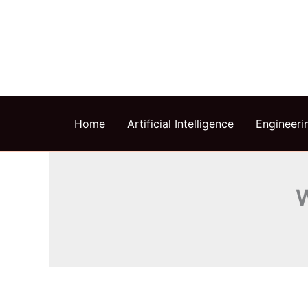
Skip
to
content
Home
Artificial Intelligence
Engineeri
W