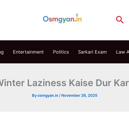
Se
ng
Entertainment
Politics
Sarkari Exam
Law 
inter Laziness Kaise Dur Ka
By
osmgyan.in
/
November 26, 2025