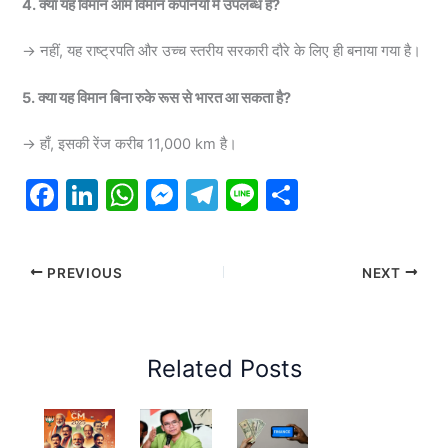
4. क्या यह विमान आम विमान कंपनियों में उपलब्ध है?
→ नहीं, यह राष्ट्रपति और उच्च स्तरीय सरकारी दौरे के लिए ही बनाया गया है।
5. क्या यह विमान बिना रुके रूस से भारत आ सकता है?
→ हाँ, इसकी रेंज करीब 11,000 km है।
F
Li
W
M
T
Li
S
a
n
h
e
el
n
h
c
k
at
s
e
e
ar
PREVIOUS
NEXT
e
e
s
s
gr
e
b
dI
A
e
a
o
n
p
n
m
Related Posts
o
p
g
k
er