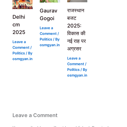
राजस्थान
Gaurav
Delhi
बजट
Gogoi
cm
2025:
Leave a
2025
विकास की
Comment
/
Politics
/ By
नई राह पर
Leave a
osmgyan.in
अग्रसर
Comment
/
Politics
/ By
Leave a
osmgyan.in
Comment
/
Politics
/ By
osmgyan.in
Leave a Comment